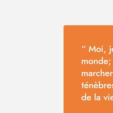
“ Moi, j
monde; 
marcher
ténèbres
de la vi