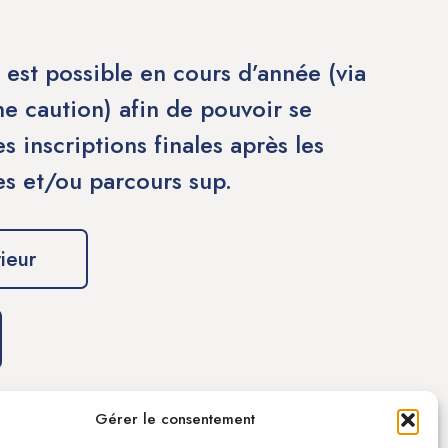
 est possible en cours d’année (via
ne caution) afin de pouvoir se
s inscriptions finales après les
s et/ou parcours sup.
ieur
aire de contact pour une inscription. Pour tout
Gérer le consentement
e
nous contacter
.