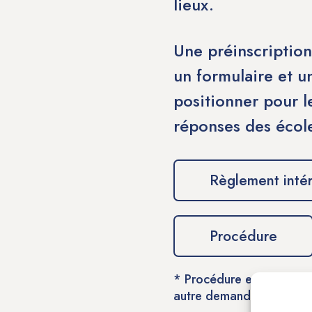
lieux.
Une préinscription
un formulaire et u
positionner pour le
réponses des école
Règlement intér
Procédure
* Procédure est le formul
autre demande, merci d